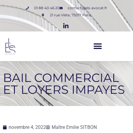
01 88 40 46 20
contact@els-avocat.fr
21 rue Viète, 75017 Paris
BAIL COMMERCIAL
ET LOYERS IMPAYES
novembre 4, 2022
Maître Emilie SITBON